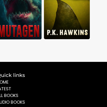
uick links
OME
ATEST
LL BOOKS
UDIO BOOKS