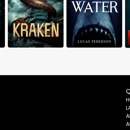
Q
H
L
A
A