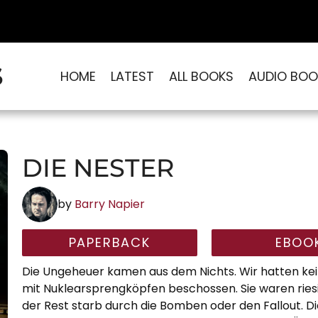
S
HOME
LATEST
ALL BOOKS
AUDIO BOO
DIE NESTER
by
Barry Napier
PAPERBACK
EBOO
Die Ungeheuer kamen aus dem Nichts. Wir hatten kein
mit Nuklearsprengköpfen beschossen. Sie waren riesi
der Rest starb durch die Bomben oder den Fallout. Di